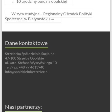
←
10 urodziny baru na opolskiej
Wizyta studyjna – Regionalny Ośrodek Polityki
Społecznej w Białymstoku
→
Dane kontaktowe
Strzelecka Spółdzielnia Socjalna
47-100 Strzelce Opolskie
ul. kard. Stefana Wyszyńskiego 10
Tel./Fax: +48 77 4613940
info@spoldzielniastrzelce.pl
Nasi partnerzy: