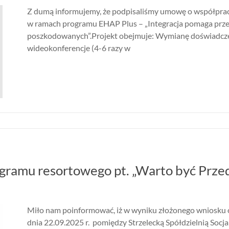
Z dumą informujemy, że podpisaliśmy umowę o współpracy 
w ramach programu EHAP Plus – „Integracja pomaga prze
poszkodowanych”.Projekt obejmuje: Wymianę doświadczeń 
wideokonferencje (4-6 razy w
gramu resortowego pt. „Warto być Prze
Miło nam poinformować, iż w wyniku złożonego wniosk
dnia 22.09.2025 r. pomiędzy Strzelecką Spółdzielnią Soc