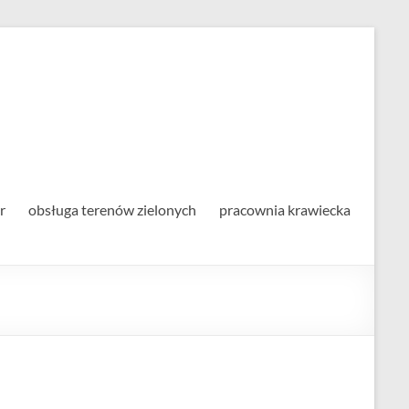
alna
r
obsługa terenów zielonych
pracownia krawiecka