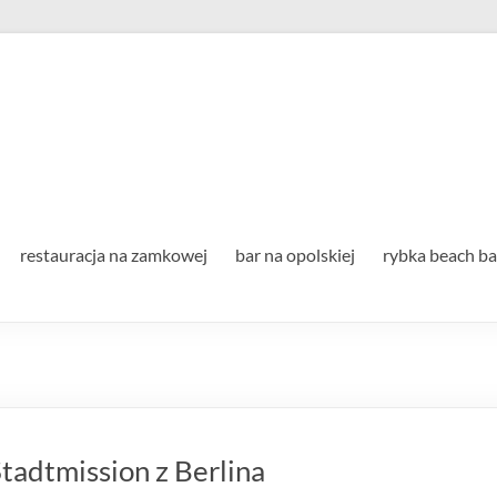
Strzelecka Spółdzielnia Socj
restauracja na zamkowej
bar na opolskiej
rybka beach ba
Stadtmission z Berlina