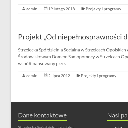
admin
19 lutego 2018
Projekty i programy
Projekt „Od niepełnosprawności d
Strzelecka Spółdzielnia Socjalna w Strzelcach Opolskich
Środowiskowym Domem Samopomocy w Strzelcach Opolskic
współfinansowany przez
admin
2 lipca 2012
Projekty i programy
Dane kontaktowe
Nasi pa
Strzelecka Spółdzielnia Socjalna