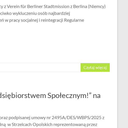
z Verein für Berliner Stadtmission z Berlina (Niemcy)
ciwko wykluczeniu osób najbardziej
w pracy socjalnej i reintegracji Regularne
Czytaj więcej
dsiębiorstwem Społecznym!” na
u oraz podpisanej umowy nr 2495A/DES/WBPS/2025 z
jalną w Strzelcach Opolskich reprezentowaną przez