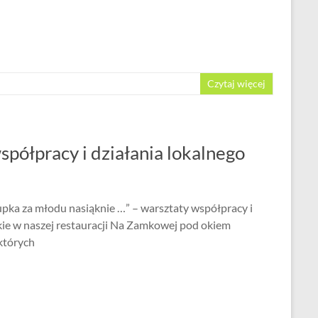
Czytaj więcej
półpracy i działania lokalnego
rupka za młodu nasiąknie …” – warsztaty współpracy i
skie w naszej restauracji Na Zamkowej pod okiem
 których