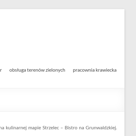
alna
r
obsługa terenów zielonych
pracownia krawiecka
na kulinarnej mapie Strzelec – Bistro na Grunwaldzkiej.