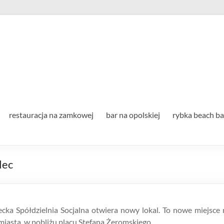
Strzelecka Spółdzielnia Socj
restauracja na zamkowej
bar na opolskiej
rybka beach ba
lec
lecka Spółdzielnia Socjalna otwiera nowy lokal. To nowe miejsce 
asta, w pobliżu placu Stefana Żeromskiego.