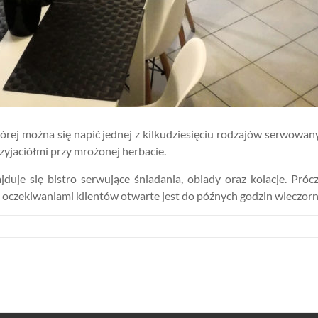
rej można się napić jednej z kilkudziesięciu rodzajów serwowan
zyjaciółmi przy mrożonej herbacie.
je się bistro serwujące śniadania, obiady oraz kolacje. Prócz
 z oczekiwaniami klientów otwarte jest do późnych godzin wieczor