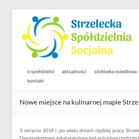
Skip
to
content
o spółdzielni
aktualności
stołówka osiedlowa
kontakt
Nowe miejsce na kulinarnej mapie Strze
3 sierpnia 2018 r. po wielu dniach ciężkiej pracy Strze
Dwupoziomowy lokal położony jest w ścisłym centrum mi