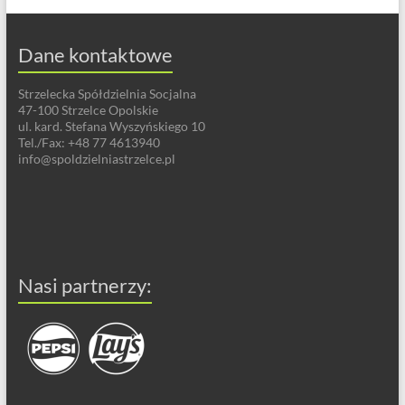
Dane kontaktowe
Strzelecka Spółdzielnia Socjalna
47-100 Strzelce Opolskie
ul. kard. Stefana Wyszyńskiego 10
Tel./Fax: +48 77 4613940
info@spoldzielniastrzelce.pl
Nasi partnerzy: