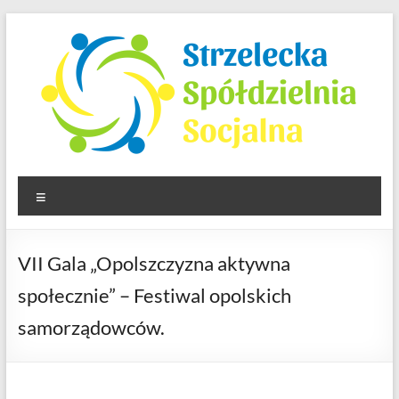
Skip
to
content
Strzelecka Spółdzielnia
Menu
Socjalna
VII Gala „Opolszczyzna aktywna
społecznie” – Festiwal opolskich
samorządowców.