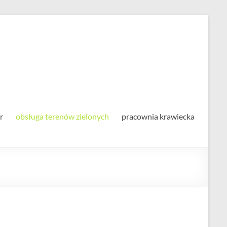
alna
r
obsługa terenów zielonych
pracownia krawiecka