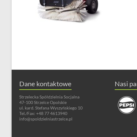
Dane kontaktowe
Nasi pa
Strzelecka Spółdzielnia Socjalna
47-100 Strzelce Opolskie
ul. kard. Stefana Wyszyńskiego 10
Tel./Fax: +48 77 4613940
info@spoldzielniastrzelce.pl