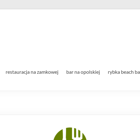
Strzelecka Spółdzielnia Socj
restauracja na zamkowej
bar na opolskiej
rybka beach ba